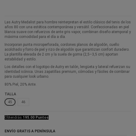
Las Autry Medalist para hombre reinterpretan el estilo clásico del tenis de los
años 80 con una estética contemporánea y versátil. Confeccionadas en piel
blanca suave con refuerzos de ante gris vapor, combinan diseño atemporal y
máxima comodidad para el día a día.
Incorporan punta microperforada, cordones planos de algodón, cuello
acolchado y forro de piel y rizo de algodón que garantizan confort duradero.
La plantilla elevada de 2 cm y la suela de goma (2,5–3,5 cm) aportan
estabilidad y estilo.
Los detalles con el logotipo de Autry en talón, lengüeta y lateral refuerzan su
identidad icónica. Unas zapatillas premium, cómodas y fáciles de combinar
para cualquier look urbano.
80% Piel, 20% Ante.
TALLA
45
46
Obtendrás
195.00 Puntos
ENVÍO GRATIS A PENÍNSULA