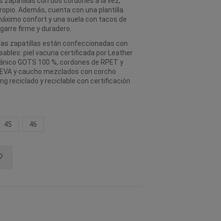
s zapatillas con dos cordones a la vez,
propio. Además, cuenta con una plantilla
 máximo confort y una suela con tacos de
garre firme y duradero.
estas zapatillas están confeccionadas con
ables: piel vacuna certificada por Leather
rgánico GOTS 100 %, cordones de RPET y
a EVA y caucho mezclados con corcho
ng reciclado y reciclable con certificación
45
46