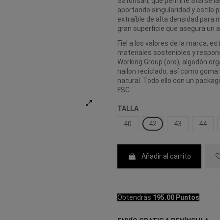
Satorisan, que permite atarse la
aportando singularidad y estilo 
extraíble de alta densidad para
gran superficie que asegura un a
Fiel a los valores de la marca, 
materiales sostenibles y respons
Working Group (oro), algodón o
nailon reciclado, así como gom
natural. Todo ello con un packagi
FSC.
TALLA
40
42
43
44
Añadir al carrito
Obtendrás
195.00 Puntos