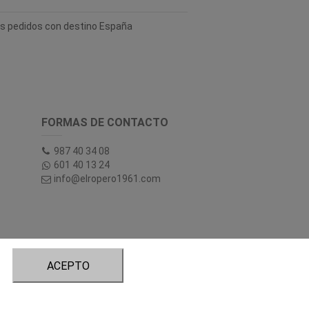
los pedidos con destino España
FORMAS DE CONTACTO
987 40 34 08
601 40 13 24
info@elropero1961.com
ACEPTO
tory