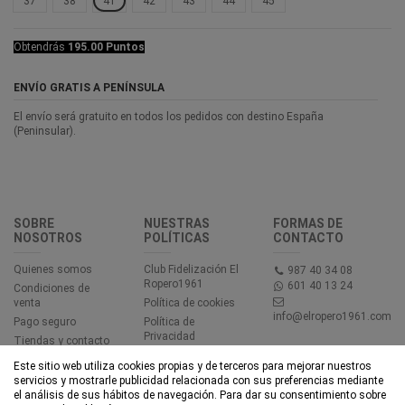
37
38
41
42
43
44
45
Obtendrás
195.00 Puntos
ENVÍO GRATIS A PENÍNSULA
El envío será gratuito en todos los pedidos con destino España
(Peninsular).
SOBRE
NUESTRAS
FORMAS DE
NOSOTROS
POLÍTICAS
CONTACTO
Quienes somos
Club Fidelización El
987 40 34 08
Ropero1961
601 40 13 24
Condiciones de
venta
Política de cookies
info@elropero1961.com
Pago seguro
Política de
Privacidad
Tiendas y contacto
Aviso legal
Este sitio web utiliza cookies propias y de terceros para mejorar nuestros
Accesibilidad
servicios y mostrarle publicidad relacionada con sus preferencias mediante
el análisis de sus hábitos de navegación. Para dar su consentimiento sobre