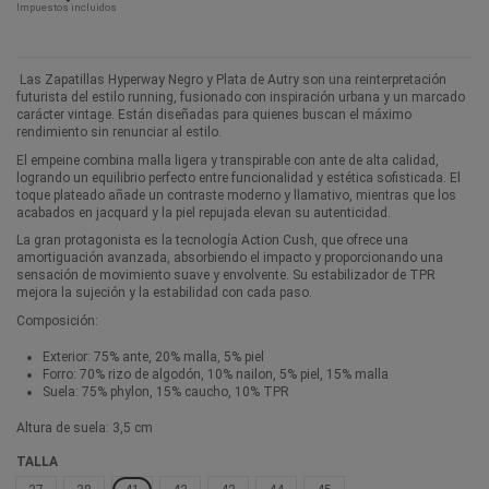
Impuestos incluidos
Las Zapatillas Hyperway Negro y Plata de Autry son una reinterpretación
futurista del estilo running, fusionado con inspiración urbana y un marcado
carácter vintage. Están diseñadas para quienes buscan el máximo
rendimiento sin renunciar al estilo.
El empeine combina malla ligera y transpirable con ante de alta calidad,
logrando un equilibrio perfecto entre funcionalidad y estética sofisticada. El
toque plateado añade un contraste moderno y llamativo, mientras que los
acabados en jacquard y la piel repujada elevan su autenticidad.
La gran protagonista es la tecnología Action Cush, que ofrece una
amortiguación avanzada, absorbiendo el impacto y proporcionando una
sensación de movimiento suave y envolvente. Su estabilizador de TPR
mejora la sujeción y la estabilidad con cada paso.
Composición:
Exterior: 75% ante, 20% malla, 5% piel
Forro: 70% rizo de algodón, 10% nailon, 5% piel, 15% malla
Suela: 75% phylon, 15% caucho, 10% TPR
Altura de suela: 3,5 cm
TALLA