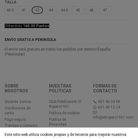
TALLA
40.5
41
42
44
44.5
45
46
47
Obtendrás
160.00 Puntos
ENVÍO GRATIS A PENÍNSULA
El envío será gratuito en todos los pedidos con destino España
(Peninsular).
SOBRE
NUESTRAS
FORMAS DE
NOSOTROS
POLÍTICAS
CONTACTO
Quienes somos
Club Fidelización El
987 40 34 08
Ropero1961
601 40 13 24
Condiciones de
venta
Política de cookies
info@elropero1961.com
Pago seguro
Política de
Privacidad
Tiendas y contacto
Aviso legal
Este sitio web utiliza cookies propias y de terceros para mejorar nuestros
Accesibilidad