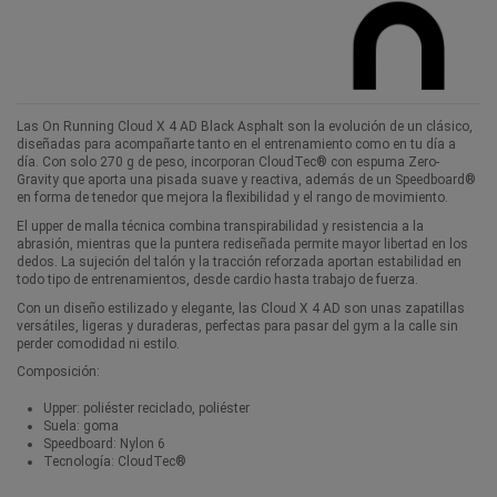
Las On Running Cloud X 4 AD Black Asphalt son la evolución de un clásico,
diseñadas para acompañarte tanto en el entrenamiento como en tu día a
día. Con solo 270 g de peso, incorporan CloudTec® con espuma Zero-
Gravity que aporta una pisada suave y reactiva, además de un Speedboard®
en forma de tenedor que mejora la flexibilidad y el rango de movimiento.
El upper de malla técnica combina transpirabilidad y resistencia a la
abrasión, mientras que la puntera rediseñada permite mayor libertad en los
dedos. La sujeción del talón y la tracción reforzada aportan estabilidad en
todo tipo de entrenamientos, desde cardio hasta trabajo de fuerza.
Con un diseño estilizado y elegante, las Cloud X 4 AD son unas zapatillas
versátiles, ligeras y duraderas, perfectas para pasar del gym a la calle sin
perder comodidad ni estilo.
Composición:
Upper: poliéster reciclado, poliéster
Suela: goma
Speedboard: Nylon 6
Tecnología: CloudTec®