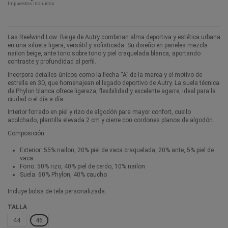
Impuestos incluidos
Las Reelwind Low Beige de Autry combinan alma deportiva y estética urbana
en una silueta ligera, versátil y sofisticada. Su diseño en paneles mezcla
nailon beige, ante tono sobre tono y piel craquelada blanca, aportando
contraste y profundidad al perfil.
Incorpora detalles únicos como la flecha “A” de la marca y el motivo de
estrella en 3D, que homenajean el legado deportivo de Autry. La suela técnica
de Phylon blanca ofrece ligereza, flexibilidad y excelente agarre, ideal para la
ciudad o el día a día.
Interior forrado en piel y rizo de algodón para mayor confort, cuello
acolchado, plantilla elevada 2 cm y cierre con cordones planos de algodón.
Composición:
Exterior: 55% nailon, 20% piel de vaca craquelada, 20% ante, 5% piel de
vaca
Forro: 50% rizo, 40% piel de cerdo, 10% nailon
Suela: 60% Phylon, 40% caucho
Incluye bolsa de tela personalizada.
TALLA
44
46