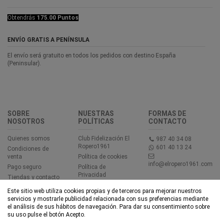
Obtendrás
175.00 Puntos
ENVÍO GRATIS A PENÍNSULA
El envío será gratuito en todos los pedidos con destino España
(Peninsular).
SOBRE
NUESTRAS
FORMAS DE
NOSOTROS
POLÍTICAS
CONTACTO
Quienes somos
Club Fidelización El
987 40 34 08
Ropero1961
601 40 13 24
Condiciones de
venta
Política de cookies
info@elropero1961.com
Pago seguro
Política de
Privacidad
Tiendas y contacto
Aviso legal
Este sitio web utiliza cookies propias y de terceros para mejorar nuestros
Accesibilidad
servicios y mostrarle publicidad relacionada con sus preferencias mediante
el análisis de sus hábitos de navegación. Para dar su consentimiento sobre
su uso pulse el botón Acepto.