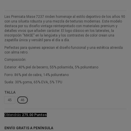
Las Premiata Mase 7237 rinden homenaje al estilo deportivo de los años 90
con una silueta robusta y una mezcla de texturas modernas. Este modelo
destaca por su diseño vintage reinterpretado con materiales premium y
detalles vivos que añaden carácter. El logo clásico en los laterales, la
inscripción “MASE” en la lengüeta y los contrastes de color crean una
zapatilla única y versátil para el día a día.
Perfectas para quienes aprecian el diseño funcional y una estética atrevida
con alma retro.
Composición:
Exterior: 40% piel de becerro, 55% poliamida, 5% poliuretano
Forro: 86% piel de cabra, 14% poliuretano
Suela: 30% goma, 65% EVA, 5% TPU
TALLA
45
46
Obtendrás
275.00 Puntos
ENVÍO GRATIS A PENÍNSULA