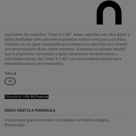
Aquí tienes las zapatillas "Cloud X 3 AD", estas zapatillas son ultra ágiles y
están diseñadas tanto para entrenamientos mixtos como para uso diario.
Cuentan con un upper transpirable que mantiene tus pies frescos y ofrecen
una amortiguación eficaz contra impactos. Si buscas un calzado versátil
que te proporcione comodidad y apoyo durante tus entrenamientos y
actividades diarias, las "Cloud X 3 AD" son una excelente elección para
mantenerte activo y en movimiento.
TALLA
46
Obtendrás
159.95 Puntos
ENVÍO GRATIS A PENÍNSULA
El envío será gratuito en todos los pedidos con destino España
(Peninsular).