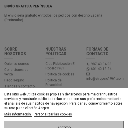
ENVÍO GRATIS A PENÍNSULA
El envío será gratuito en todos los pedidos con destino España
(Peninsular).
SOBRE
NUESTRAS
FORMAS DE
NOSOTROS
POLÍTICAS
CONTACTO
Quienes somos
Club Fidelización El
987 40 34 08
Ropero1961
601 40 13 24
Condiciones de
venta
Política de cookies
info@elropero1961.com
Pago seguro
Política de
Privacidad
Tiendas y contacto
Aviso legal
Este sitio web utiliza cookies propias y de terceros para mejorar nuestros
Accesibilidad
servicios y mostrarle publicidad relacionada con sus preferencias mediante
el análisis de sus hábitos de navegación. Para dar su consentimiento sobre
su uso pulse el botón Acepto.
© EL ROPERO 1961 - Todos los derechos reservados - Powered by
Más información
Personalizar las cookies
bytefactory
Añadir al carrito