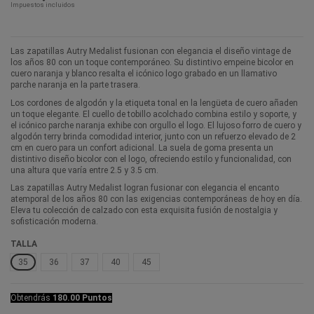
Impuestos incluidos
Las zapatillas Autry Medalist fusionan con elegancia el diseño vintage de
los años 80 con un toque contemporáneo. Su distintivo empeine bicolor en
cuero naranja y blanco resalta el icónico logo grabado en un llamativo
parche naranja en la parte trasera.
Los cordones de algodón y la etiqueta tonal en la lengüeta de cuero añaden
un toque elegante. El cuello de tobillo acolchado combina estilo y soporte, y
el icónico parche naranja exhibe con orgullo el logo. El lujoso forro de cuero y
algodón terry brinda comodidad interior, junto con un refuerzo elevado de 2
cm en cuero para un confort adicional. La suela de goma presenta un
distintivo diseño bicolor con el logo, ofreciendo estilo y funcionalidad, con
una altura que varía entre 2.5 y 3.5 cm.
Las zapatillas Autry Medalist logran fusionar con elegancia el encanto
atemporal de los años 80 con las exigencias contemporáneas de hoy en día.
Eleva tu colección de calzado con esta exquisita fusión de nostalgia y
sofisticación moderna.
TALLA
35
36
37
40
45
Obtendrás
180.00 Puntos