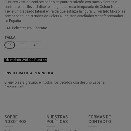
El nuevo vestido confeccionado en punto y tafetán con maxi volantes a
contraste que lleva el diseño insignia de esta temporada de Colour Nude.
Tiene un drapeado lateral en falda que estiliza la figura. El vestido Mikao, así
como todas las prendas de Colour Nude, son diseñadas y confeccionadas
en España.
94% Poliéster, 6% Elastano.
TALLA
36
38
40
Obtendrás
295.00 Puntos
ENVÍO GRATIS A PENÍNSULA
El envío será gratuito en todos los pedidos con destino España
(Peninsular).
SOBRE
NUESTRAS
FORMAS DE
NOSOTROS
POLÍTICAS
CONTACTO