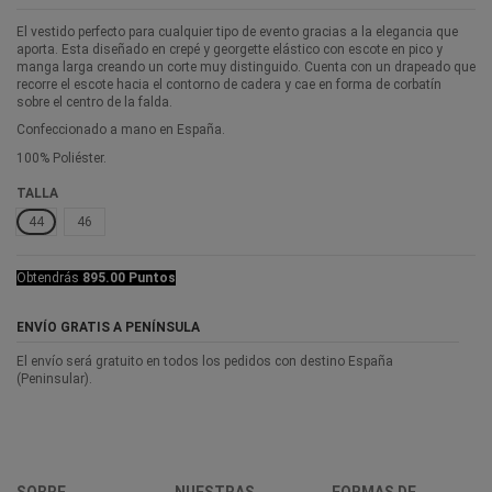
El vestido perfecto para cualquier tipo de evento gracias a la elegancia que
aporta. Esta diseñado en crepé y georgette elástico con escote en pico y
manga larga creando un corte muy distinguido. Cuenta con un drapeado que
recorre el escote hacia el contorno de cadera y cae en forma de corbatín
sobre el centro de la falda.
Confeccionado a mano en España.
100% Poliéster.
TALLA
44
46
Obtendrás
895.00 Puntos
ENVÍO GRATIS A PENÍNSULA
El envío será gratuito en todos los pedidos con destino España
(Peninsular).
SOBRE
NUESTRAS
FORMAS DE