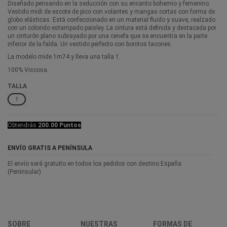
Diseñado pensando en la seducción con su encanto bohemio y femenino.
Vestido midi de escote de pico con volantes y mangas cortas con forma de
globo elásticas. Está confeccionado en un material fluido y suave, realzado
con un colorido estampado paisley. La cintura está definida y destacada por
un cinturón plano subrayado por una cenefa que se encuentra en la parte
inferior de la falda. Un vestido perfecto con bonitos tacones.
La modelo mide 1m74 y lleva una talla 1.
100% Viscosa.
TALLA
1
Obtendrás
200.00 Puntos
ENVÍO GRATIS A PENÍNSULA
El envío será gratuito en todos los pedidos con destino España
(Peninsular).
SOBRE
NUESTRAS
FORMAS DE