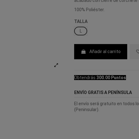
acabado con cierre de corchete fr
100% Poliéster.
TALLA
L
Añadir al carrito
Obtendrás
300.00 Puntos
ENVÍO GRATIS A PENÍNSULA
El envío será gratuito en todos 
(Peninsular).