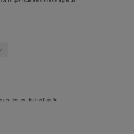
ontal que facilita el cierre de la prenda.
los pedidos con destino España