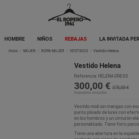
HOMBRE
NIÑOS
REBAJAS
LA INVITADA PE
Inicio
MUJER
ROPA MUJER
VESTIDOS
Vestido Helena
Vestido Helena
Referencia:
HELENA DRESS
300,00 €
375,00 €
Impuestos incluidos
Vestido midi sin mangas con esc
punto plisado de lurex con efec
en los hombros y un cinturón el
personalizado. Tiene forro parcial
Tiene una abertura en la espalda 