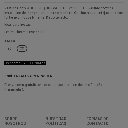
Vestido Corto WHITE SEQUINS de TETE BY ODETTE, vestido corto de
lentejuelas de manga corta sobre el hombro. Gracias a sus lentejuelas sobre
tul tiene un toque brillante. De corte recto.
Ideal para fiestas.
Lentejuelas en base de tul.
TALLA
36
38
Obtendrás
520.00 Puntos
ENVÍO GRATIS A PENÍNSULA
El envío será gratuito en todos los pedidos con destino España
(Peninsular).
SOBRE
NUESTRAS
FORMAS DE
NOSOTROS
POLÍTICAS
CONTACTO