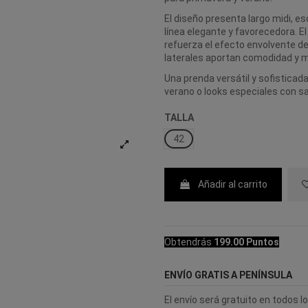
El diseño presenta largo midi, e
línea elegante y favorecedora. El
refuerza el efecto envolvente de
laterales aportan comodidad y m
Una prenda versátil y sofisticad
verano o looks especiales con sa
TALLA
42
Añadir al carrito
Obtendrás
199.00 Puntos
ENVÍO GRATIS A PENÍNSULA
El envío será gratuito en todos 