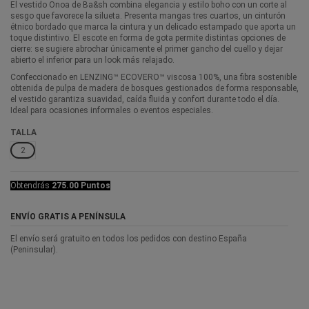
El vestido Onoa de Ba&sh combina elegancia y estilo boho con un corte al
sesgo que favorece la silueta. Presenta mangas tres cuartos, un cinturón
étnico bordado que marca la cintura y un delicado estampado que aporta un
toque distintivo. El escote en forma de gota permite distintas opciones de
cierre: se sugiere abrochar únicamente el primer gancho del cuello y dejar
abierto el inferior para un look más relajado.
Confeccionado en LENZING™ ECOVERO™ viscosa 100%, una fibra sostenible
obtenida de pulpa de madera de bosques gestionados de forma responsable,
el vestido garantiza suavidad, caída fluida y confort durante todo el día.
Ideal para ocasiones informales o eventos especiales.
TALLA
2
Obtendrás
275.00 Puntos
ENVÍO GRATIS A PENÍNSULA
El envío será gratuito en todos los pedidos con destino España
(Peninsular).