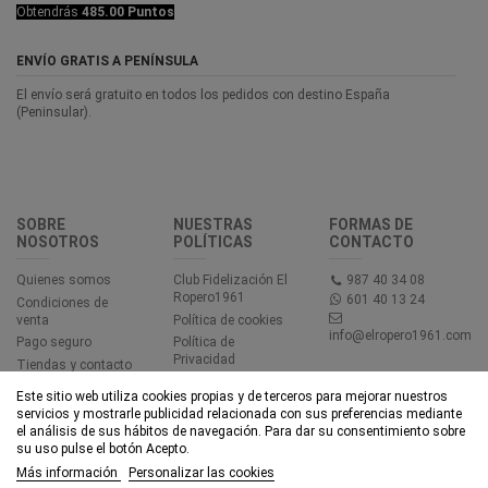
Obtendrás
485.00 Puntos
ENVÍO GRATIS A PENÍNSULA
El envío será gratuito en todos los pedidos con destino España
(Peninsular).
SOBRE
NUESTRAS
FORMAS DE
NOSOTROS
POLÍTICAS
CONTACTO
Quienes somos
Club Fidelización El
987 40 34 08
Ropero1961
601 40 13 24
Condiciones de
venta
Política de cookies
info@elropero1961.com
Pago seguro
Política de
Privacidad
Tiendas y contacto
Aviso legal
Este sitio web utiliza cookies propias y de terceros para mejorar nuestros
Accesibilidad
servicios y mostrarle publicidad relacionada con sus preferencias mediante
el análisis de sus hábitos de navegación. Para dar su consentimiento sobre
su uso pulse el botón Acepto.
© EL ROPERO 1961 - Todos los derechos reservados - Powered by
Más información
Personalizar las cookies
bytefactory