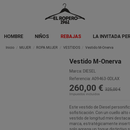
HOMBRE
NIÑOS
REBAJAS
LA INVITADA PE
Inicio
MUJER
ROPA MUJER
VESTIDOS
Vestido M-Onerva
Vestido M-Onerva
Marca:
DIESEL
Referencia:
A09463-0DLAX
260,00 €
325,00 €
Impuestos incluidos
Este vestido de Diesel personific
sofisticación. Con un cuello alt
vestido de longitud mini destaca 
marca, estratégicamente insertad
solo agrega un toque distintivo 