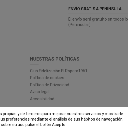
ENVÍO GRATIS A PENÍNSULA
El envío será gratuito en todos 
(Peninsular).
NUESTRAS POLÍTICAS
Club Fidelización El Ropero1961
Política de cookies
Política de Privacidad
Aviso legal
Accesibilidad
es propias y de terceros para mejorar nuestros servicios y mostrarle
 ROPERO 1961 - Todos los derechos reservados - Powered by
bytefac
sus preferencias mediante el análisis de sus hábitos de navegación.
sobre su uso pulse el botón Acepto.