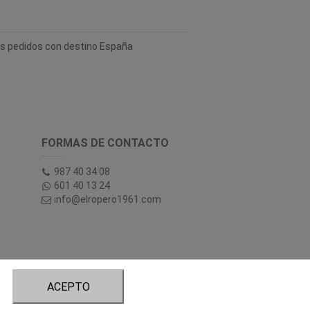
los pedidos con destino España
FORMAS DE CONTACTO
987 40 34 08
601 40 13 24
info@elropero1961.com
ACEPTO
tory