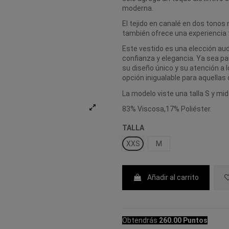
moderna.
El tejido en canalé en dos tonos 
también ofrece una experiencia tá
Este vestido es una elección au
confianza y elegancia. Ya sea p
su diseño único y su atención a 
opción inigualable para aquella
La modelo viste una talla S y mi
83% Viscosa,17% Poliéster.
TALLA
XXS
M
Añadir al carrito
Obtendrás
260.00 Puntos