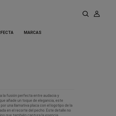
RFECTA
MARCAS
a la fusión perfecta entre audacia y
o que añade un toque de elegancia, este
por una llamativa placa con el logotipo de la
a en el recorte del pecho. Este detalle no
sino que también captura la esencia