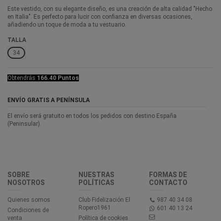
Este vestido, con su elegante diseño, es una creación de alta calidad "Hecho
en Italia". Es perfecto para lucir con confianza en diversas ocasiones,
añadiendo un toque de moda a tu vestuario.
TALLA
34
Obtendrás
166.40 Puntos
ENVÍO GRATIS A PENÍNSULA
El envío será gratuito en todos los pedidos con destino España
(Peninsular).
SOBRE
NUESTRAS
FORMAS DE
NOSOTROS
POLÍTICAS
CONTACTO
Quienes somos
Club Fidelización El
987 40 34 08
Ropero1961
601 40 13 24
Condiciones de
venta
Política de cookies