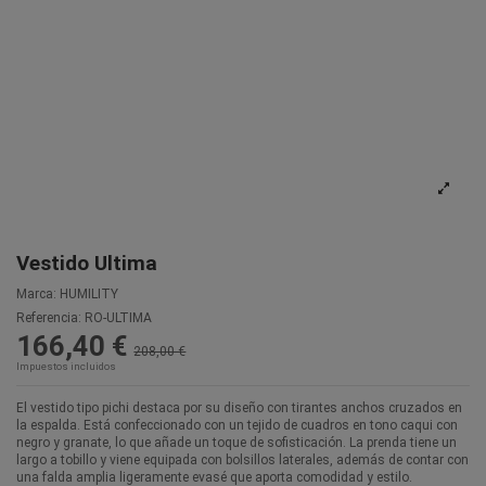
Vestido Ultima
Marca:
HUMILITY
Referencia:
RO-ULTIMA
166,40 €
208,00 €
Impuestos incluidos
El vestido tipo pichi destaca por su diseño con tirantes anchos cruzados en
la espalda. Está confeccionado con un tejido de cuadros en tono caqui con
negro y granate, lo que añade un toque de sofisticación. La prenda tiene un
largo a tobillo y viene equipada con bolsillos laterales, además de contar con
una falda amplia ligeramente evasé que aporta comodidad y estilo.