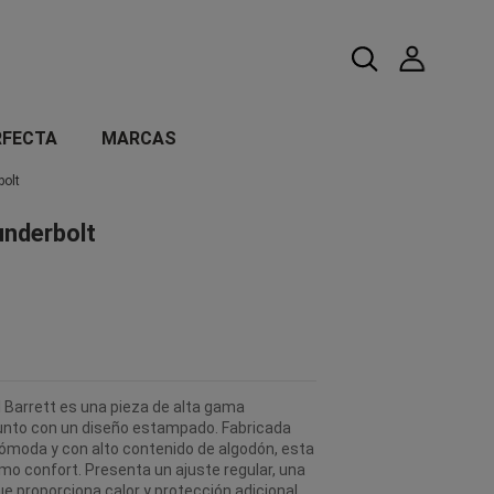
RFECTA
MARCAS
bolt
underbolt
 Barrett es una pieza de alta gama
punto con un diseño estampado. Fabricada
moda y con alto contenido de algodón, esta
mo confort. Presenta un ajuste regular, una
e proporciona calor y protección adicional