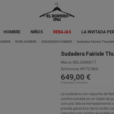
HOMBRE
NIÑOS
REBAJAS
LA INVITADA PE
HOMBRE
ROPA HOMBRE
SUDADERAS HOMBRE
Sudadera Fairisle Thunder
Sudadera Fairisle Th
Marca:
NEIL BARRETT
Referencia:
MY72186A
649,00 €
Impuestos incluidos
La sudadera con capucha de Neil
confeccionada en un tejido de 
con una tela extremadamente có
prenda garantiza tanto estilo co
capucha con cordón ajustable qu