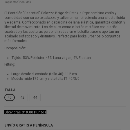
Impuestos incluidos
El Pantalón "Essential" Palazzo Beige de Patrizia Pepe combina estilo y
comodidad con su corte palazzo y talle normal, ofreciendo una silueta fluida
y elegante. Confeccionado en gabardina de lana elástica, garantiza confort y
libertad de movimiento. Los detalles como el botón metálico con diseño
cuadrado y las costuras personalizadas en el bolsillo trasero aportan un
acabado sofisticado y distintivo. Perfecto para looks urbanos o conjuntos
más formales.
Composición:
Tejido: 53% Poliéster, 43% Lana vírgen, 4% Elastán
Fitting:
Largo desde el costado (talla 40): 112 cm
Modelo mide 176 cm y viste talla IT 40/S/0
TALLA
40
42
44
Obtendrás
319.00 Puntos
ENVÍO GRATIS A PENÍNSULA