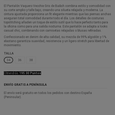
El Pantalón Vaquero Vecchie Gris de Ba&sh combina estilo y comodidad con
su corte amplio y talle bajo, creando una silueta relajada y moderna. La
cintura ajustada proporciona un fit elegante mientras que las piernas anchas
aseguran total comodidad durante todo el día. Los detalles de costuras
topstitching añaden un toque de estilo sutil que lo hace perfecto tanto para
la oficina como para una salida nocturna. Este pantalón se adapta a looks
casual chic, combinando con camisetas relajadas o blusas refinadas.
Confeccionado en denim de alta calidad, su mezcla de 99% algodón y 1%
elastano garantiza suavidad, resistencia y un ligero stretch para libertad de
movimiento.
TALLA
34
36
38
Obtendrás
195.00 Puntos
ENVÍO GRATIS A PENÍNSULA
El envío será gratuito en todos los pedidos con destino España
(Peninsular).