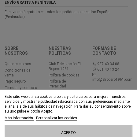
ENVÍO GRATIS A PENÍNSULA
El envío será gratuito en todos los pedidos con destino España
(Peninsular).
SOBRE
NUESTRAS
FORMAS DE
NOSOTROS
POLÍTICAS
CONTACTO
Quienes somos
Club Fidelización El
987 40 34 08
Ropero1961
601 40 13 24
Condiciones de
venta
Política de cookies
info@elropero1961.com
Pago seguro
Política de
Privacidad
Tiendas y contacto
Aviso legal
Este sitio web utiliza cookies propias y de terceros para mejorar nuestros
Accesibilidad
servicios y mostrarle publicidad relacionada con sus preferencias mediante
el análisis de sus hábitos de navegación. Para dar su consentimiento sobre
su uso pulse el botón Acepto.
© EL ROPERO 1961 - Todos los derechos reservados - Powered by
Más información
Personalizar las cookies
bytefactory
Añadir al carrito
ACEPTO