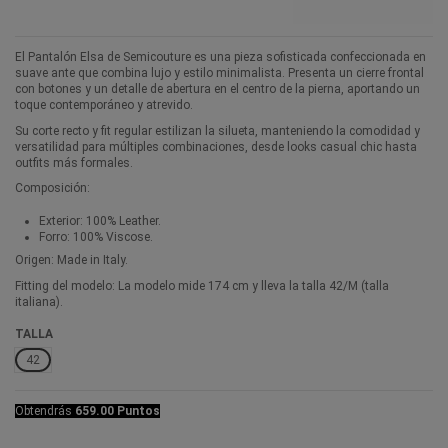
El Pantalón Elsa de Semicouture es una pieza sofisticada confeccionada en
suave ante que combina lujo y estilo minimalista. Presenta un cierre frontal
con botones y un detalle de abertura en el centro de la pierna, aportando un
toque contemporáneo y atrevido.
Su corte recto y fit regular estilizan la silueta, manteniendo la comodidad y
versatilidad para múltiples combinaciones, desde looks casual chic hasta
outfits más formales.
Composición:
Exterior: 100% Leather.
Forro: 100% Viscose.
Origen: Made in Italy.
Fitting del modelo: La modelo mide 174 cm y lleva la talla 42/M (talla
italiana).
TALLA
42
Obtendrás
659.00 Puntos