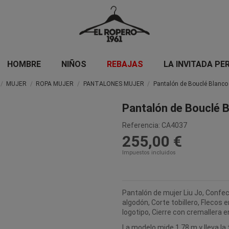
HOMBRE
NIÑOS
REBAJAS
LA INVITADA PE
MUJER
ROPA MUJER
PANTALONES MUJER
Pantalón de Bouclé Blanco
Pantalón de Bouclé 
Referencia:
CA4037
255,00 €
Impuestos incluidos
Pantalón de mujer Liu Jo, Confe
algodón, Corte tobillero, Flecos 
logotipo, Cierre con cremallera en 
La modelo mide 1,78 m y lleva la 