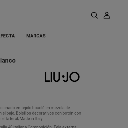
RFECTA
MARCAS
Blanco
ccionado en tejido bouclé en mezcla de
en el bajo, Bolsillos decorativos con botón con
el lateral, Made in Italy.
talla 40 italiana Composición: Tela externa: