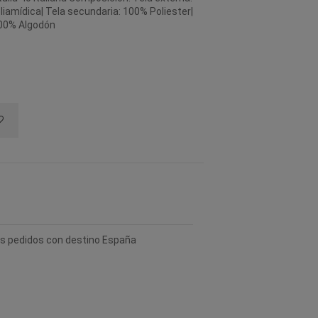
liamídica| Tela secundaria: 100% Poliester|
00% Algodón
los pedidos con destino España