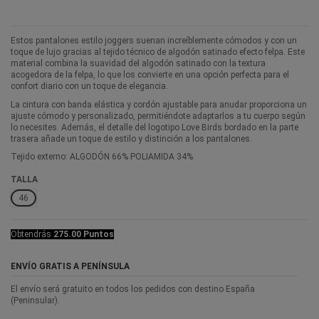
Estos pantalones estilo joggers suenan increíblemente cómodos y con un
toque de lujo gracias al tejido técnico de algodón satinado efecto felpa. Este
material combina la suavidad del algodón satinado con la textura
acogedora de la felpa, lo que los convierte en una opción perfecta para el
confort diario con un toque de elegancia.
La cintura con banda elástica y cordón ajustable para anudar proporciona un
ajuste cómodo y personalizado, permitiéndote adaptarlos a tu cuerpo según
lo necesites. Además, el detalle del logotipo Love Birds bordado en la parte
trasera añade un toque de estilo y distinción a los pantalones.
Tejido externo: ALGODÓN 66% POLIAMIDA 34%
TALLA
46
Obtendrás
275.00 Puntos
ENVÍO GRATIS A PENÍNSULA
El envío será gratuito en todos los pedidos con destino España
(Peninsular).