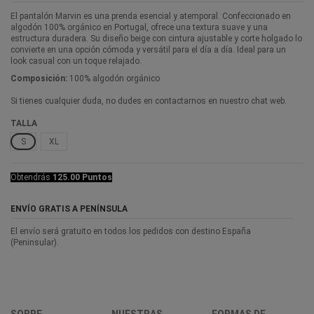
El pantalón Marvin es una prenda esencial y atemporal. Confeccionado en
algodón 100% orgánico en Portugal, ofrece una textura suave y una
estructura duradera. Su diseño beige con cintura ajustable y corte holgado lo
convierte en una opción cómoda y versátil para el día a día. Ideal para un
look casual con un toque relajado.
Composición:
100% algodón orgánico
Si tienes cualquier duda, no dudes en contactarnos en nuestro chat web.
TALLA
S
XL
Obtendrás
125.00 Puntos
ENVÍO GRATIS A PENÍNSULA
El envío será gratuito en todos los pedidos con destino España
(Peninsular).