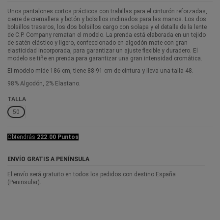
Unos pantalones cortos prácticos con trabillas para el cinturón reforzadas,
cierre de cremallera y botón y bolsillos inclinados para las manos. Los dos
bolsillos traseros, los dos bolsillos cargo con solapa y el detalle de la lente
de C.P. Company rematan el modelo. La prenda está elaborada en un tejido
de satén elástico y ligero, confeccionado en algodón mate con gran
elasticidad incorporada, para garantizar un ajuste flexible y duradero. El
modelo se tiñe en prenda para garantizar una gran intensidad cromática.
El modelo mide 186 cm, tiene 88-91 cm de cintura y lleva una talla 48.
98% Algodón, 2% Elastano.
TALLA
50
Obtendrás
222.00 Puntos
ENVÍO GRATIS A PENÍNSULA
El envío será gratuito en todos los pedidos con destino España
(Peninsular).