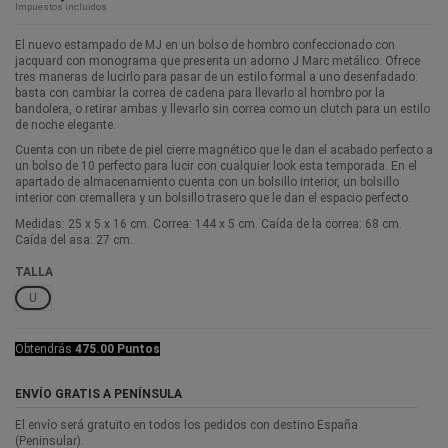
Impuestos incluidos
El nuevo estampado de MJ en un bolso de hombro confeccionado con
jacquard con monograma que presenta un adorno J Marc metálico. Ofrece
tres maneras de lucirlo para pasar de un estilo formal a uno desenfadado:
basta con cambiar la correa de cadena para llevarlo al hombro por la
bandolera, o retirar ambas y llevarlo sin correa como un clutch para un estilo
de noche elegante.
Cuenta con un ribete de piel cierre magnético que le dan el acabado perfecto a
un bolso de 10 perfecto para lucir con cualquier look esta temporada. En el
apartado de almacenamiento cuenta con un bolsillo interior, un bolsillo
interior con cremallera y un bolsillo trasero que le dan el espacio perfecto.
Medidas: 25 x 5 x 16 cm. Correa: 144 x 5 cm. Caída de la correa: 68 cm.
Caída del asa: 27 cm.
TALLA
U
Obtendrás
475.00 Puntos
ENVÍO GRATIS A PENÍNSULA
El envío será gratuito en todos los pedidos con destino España
(Peninsular).