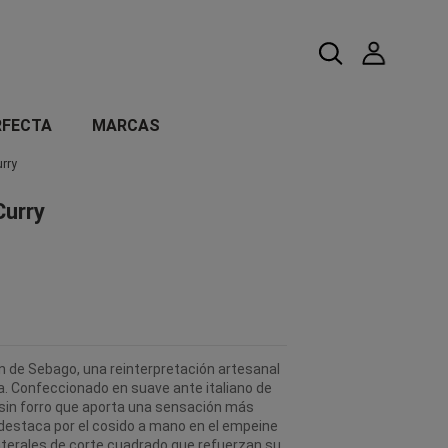
RFECTA
MARCAS
urry
Curry
n de Sebago, una reinterpretación artesanal
a. Confeccionado en suave ante italiano de
 sin forro que aporta una sensación más
 destaca por el cosido a mano en el empeine
laterales de corte cuadrado que refuerzan su