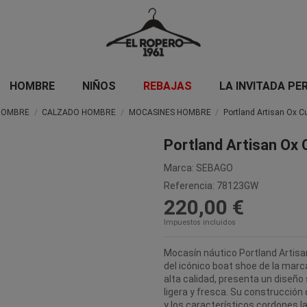
HOMBRE
NIÑOS
REBAJAS
LA INVITADA PE
HOMBRE
CALZADO HOMBRE
MOCASINES HOMBRE
Portland Artisan Ox C
Portland Artisan Ox 
Marca:
SEBAGO
Referencia:
78123GW
220,00 €
Impuestos incluidos
Mocasín náutico Portland Artisa
del icónico boat shoe de la marc
alta calidad, presenta un diseño
ligera y fresca. Su construcción
y los característicos cordones 