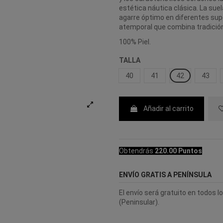
estética náutica clásica. La sue
agarre óptimo en diferentes supe
atemporal que combina tradició
100% Piel.
TALLA
40
41
42
43
Añadir al carrito
Obtendrás
220.00 Puntos
ENVÍO GRATIS A PENÍNSULA
El envío será gratuito en todos 
(Peninsular).