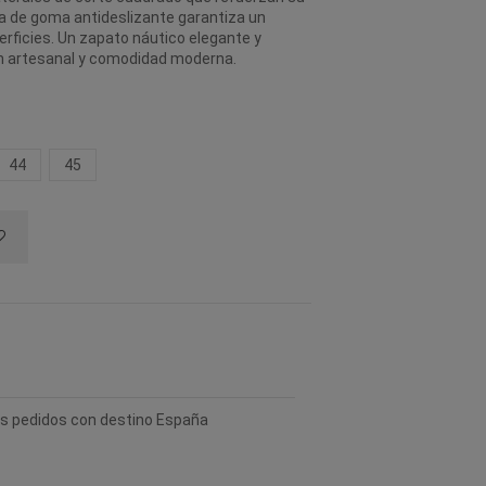
la de goma antideslizante garantiza un
rficies. Un zapato náutico elegante y
n artesanal y comodidad moderna.
44
45
los pedidos con destino España