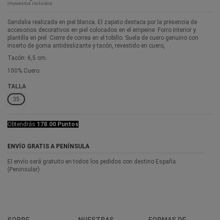
Impuestos incluidos
Sandalia realizada en piel blanca. El zapato destaca por la presencia de
accesorios decorativos en piel colocados en el empeine. Forro interior y
plantilla en piel. Cierre de correa en el tobillo. Suela de cuero genuino con
inserto de goma antideslizante y tacón, revestido en cuero,
Tacón: 6,5 cm.
100% Cuero.
TALLA
35
Obtendrás
178.00 Puntos
ENVÍO GRATIS A PENÍNSULA
El envío será gratuito en todos los pedidos con destino España
(Peninsular).
SOBRE
NUESTRAS
FORMAS DE