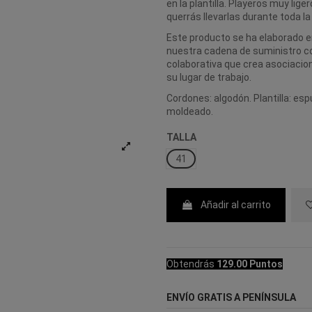
en la plantilla. Playeros muy lig
querrás llevarlas durante toda l
Este producto se ha elaborado e
nuestra cadena de suministro con
colaborativa que crea asociaci
su lugar de trabajo.
Cordones: algodón. Plantilla: es
moldeado.
TALLA
41
Añadir al carrito
Obtendrás
129.00 Puntos
ENVÍO GRATIS A PENÍNSULA