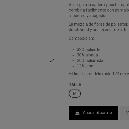
Su largo a la cadera y corte regu
combina fácilmente con pantalon
moderno y acogedor.
La mezcla de fibras de poliéster,
durabilidad y una excelente retenc
Composición:
32% poliéster
30% alpaca
26% poliamida
12% lana
Fitting: La modelo mide 174 cm y ll
TALLA
M
Añadir al carrito