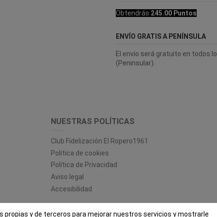
Obtendrás
245.00 Puntos
ENVÍO GRATIS A PENÍNSULA
El envío será gratuito en todos 
(Peninsular).
NUESTRAS POLÍTICAS
Club Fidelización El Ropero1961
Política de cookies
Política de Privacidad
Aviso legal
Accesibilidad
es propias y de terceros para mejorar nuestros servicios y mostrarle