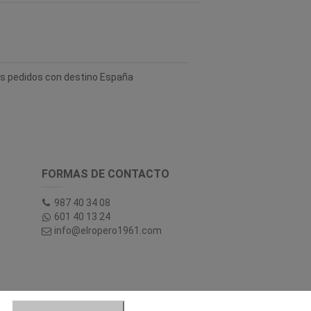
los pedidos con destino España
FORMAS DE CONTACTO
987 40 34 08
601 40 13 24
info@elropero1961.com