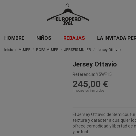
HOMBRE
NIÑOS
REBAJAS
LA INVITADA PE
Inicio
MUJER
ROPA MUJER
JERSEIS MUJER
Jersey Ottavio
Jersey Ottavio
Referencia:
Y5WF15
245,00 €
Impuestos incluidos
El Jersey Ottavio de Semicoutur
textura y carácter a cualquier l
ofrece comodidad y libertad de 
y actual.