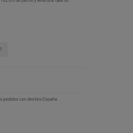
102 cm de pecho y lleva una talla 50
los pedidos con destino España