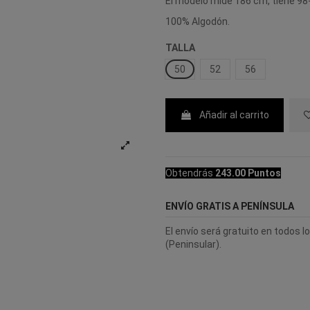
El modelo mide 186 cm, tiene 98-
100% Algodón.
TALLA
50
52
56
Añadir al carrito
Obtendrás
243.00 Puntos
ENVÍO GRATIS A PENÍNSULA
El envío será gratuito en todos 
(Peninsular).