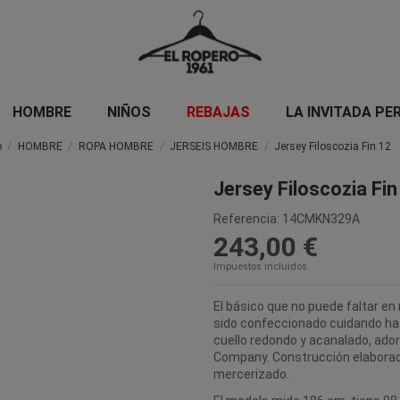
HOMBRE
NIÑOS
REBAJAS
LA INVITADA PE
o
HOMBRE
ROPA HOMBRE
JERSEIS HOMBRE
Jersey Filoscozia Fin 12
Jersey Filoscozia Fin
Referencia:
14CMKN329A
243,00 €
Impuestos incluidos
El básico que no puede faltar en 
sido confeccionado cuidando ha
cuello redondo y acanalado, adorn
Company. Construcción elaborada 
mercerizado.