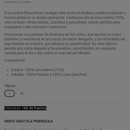
Impuestos incluidos
El Essential Elbow-Patch Cardigan New Stone de Barbour combina tradición y
funcionalidad en un diseño atemporal. Confeccionado en lana merino 100%,
este cardigan ofrece calidez, suavidad y comodidad, siendo perfecto para
superponer sobre camisas o camisetas.
Destaca por sus parches de Alcantara en los codos, que aportan un toque
distintivo y resistencia en las zonas de mayor desgaste, y por el bordado del
logo Barbour en el pecho, que refuerza su autenticidad. Su corte clásico
permite una caída elegante y favorecedora, convirtiéndolo en una pieza
versátil para el día a día o para un look casual refinado.
Composición:
Exterior: 100% Lana Merino (7GG)
Detalles: 100% Poliéster y 100% Cuero (parches)
TALLA
L
XL
Obtendrás
169.00 Puntos
ENVÍO GRATIS A PENÍNSULA