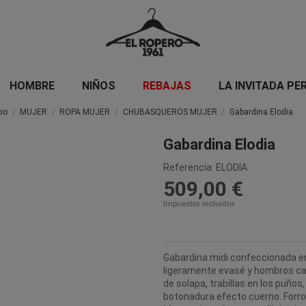
HOMBRE
NIÑOS
REBAJAS
LA INVITADA PE
cio
MUJER
ROPA MUJER
CHUBASQUEROS MUJER
Gabardina Elodia
Gabardina Elodia
Referencia:
ELODIA
509,00 €
Impuestos incluidos
Gabardina midi confeccionada en 
ligeramente evasé y hombros caí
de solapa, trabillas en los puños,
botonadura efecto cuerno. Forro