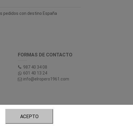
los pedidos con destino España
FORMAS DE CONTACTO
987 40 34 08
601 40 13 24
info@elropero1961.com
ACEPTO
tory