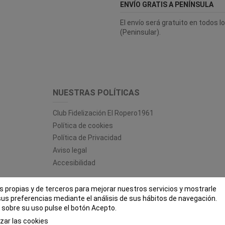
ENVÍO GRATIS A PENÍNSULA
El envío será gratuito en todos 
(Peninsular).
NUESTRAS POLÍTICAS
Club Fidelización El Ropero1961
Política de cookies
Política de Privacidad
Aviso legal
Accesibilidad
es propias y de terceros para mejorar nuestros servicios y mostrarle
 ROPERO 1961 - Todos los derechos reservados - Powered by
bytefac
sus preferencias mediante el análisis de sus hábitos de navegación.
sobre su uso pulse el botón Acepto.
zar las cookies