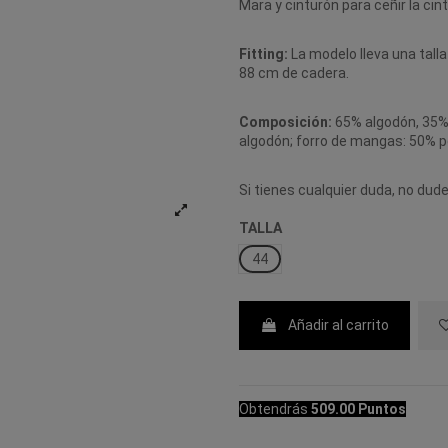
Mara y cinturón para ceñir la cint
Fitting:
La modelo lleva una talla
88 cm de cadera.
Composición:
65% algodón, 35% 
algodón; forro de mangas: 50% po
Si tienes cualquier duda, no du
TALLA
44
Añadir al carrito
Obtendrás
509.00 Puntos