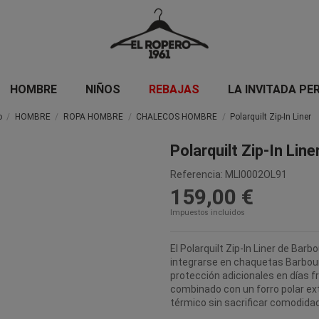
HOMBRE
NIÑOS
REBAJAS
LA INVITADA PE
o
HOMBRE
ROPA HOMBRE
CHALECOS HOMBRE
Polarquilt Zip-In Liner
Polarquilt Zip-In Line
Referencia:
MLI0002OL91
159,00 €
Impuestos incluidos
El Polarquilt Zip-In Liner de Bar
integrarse en chaquetas Barbour
protección adicionales en días f
combinado con un forro polar e
térmico sin sacrificar comodidad 