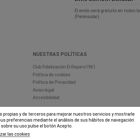
El envío será gratuito en todos 
(Peninsular).
NUESTRAS POLÍTICAS
Club Fidelización El Ropero1961
Política de cookies
Política de Privacidad
Aviso legal
Accesibilidad
es propias y de terceros para mejorar nuestros servicios y mostrarle
 ROPERO 1961 - Todos los derechos reservados - Powered by
bytefac
sus preferencias mediante el análisis de sus hábitos de navegación.
sobre su uso pulse el botón Acepto.
zar las cookies