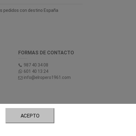
los pedidos con destino España
FORMAS DE CONTACTO
987 40 34 08
601 40 13 24
info@elropero1961.com
ACEPTO
tory