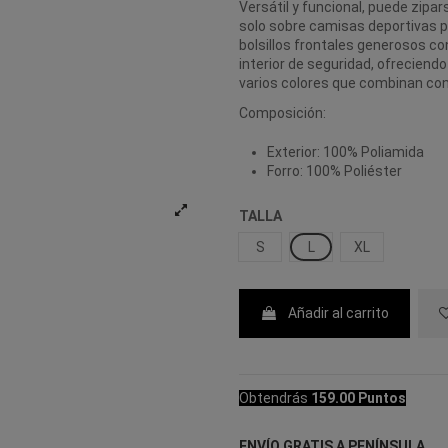
Versátil y funcional, puede zip
solo sobre camisas deportivas pa
bolsillos frontales generosos co
interior de seguridad, ofreciendo
varios colores que combinan con 
Composición:
Exterior: 100% Poliamida
Forro: 100% Poliéster
TALLA
S
L
XL
Añadir al carrito
Obtendrás
159.00 Puntos
ENVÍO GRATIS A PENÍNSULA