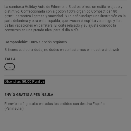
La camiseta Holiday Auto de Edmmond Studios ofrece un estilo relajado y
distintivo. Confeccionada con algodón 100% orgánico Compact de 180
gr/m², garantiza ligereza y suavidad. Su diseño incluye una ilustración en la
parte delantera y otra en la espalda, que evocan el espíritu veraniego y libre
de las vacaciones en carretera. El corte relajado y su ajuste cómodo la
convierten en una prenda ideal para el día a día.
Composición:
100% algodón orgánico
Si tienes cualquier duda, no dudes en contactarnos en nuestro chat web.
TALLA
L
Obtendrás
50.00 Puntos
ENVÍO GRATIS A PENÍNSULA
El envío será gratuito en todos los pedidos con destino España
(Peninsular).