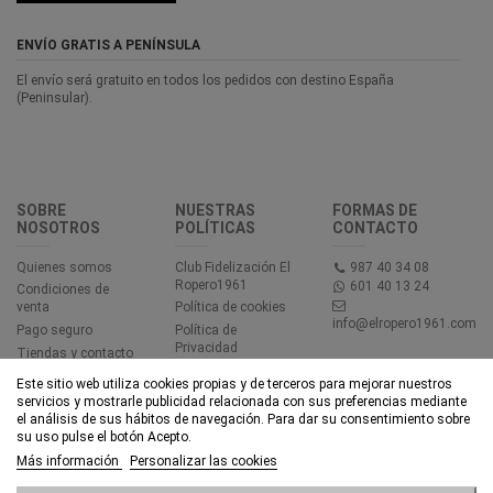
ENVÍO GRATIS A PENÍNSULA
El envío será gratuito en todos los pedidos con destino España
(Peninsular).
SOBRE
NUESTRAS
FORMAS DE
NOSOTROS
POLÍTICAS
CONTACTO
Quienes somos
Club Fidelización El
987 40 34 08
Ropero1961
601 40 13 24
Condiciones de
venta
Política de cookies
info@elropero1961.com
Pago seguro
Política de
Privacidad
Tiendas y contacto
Aviso legal
Este sitio web utiliza cookies propias y de terceros para mejorar nuestros
Accesibilidad
servicios y mostrarle publicidad relacionada con sus preferencias mediante
el análisis de sus hábitos de navegación. Para dar su consentimiento sobre
su uso pulse el botón Acepto.
© EL ROPERO 1961 - Todos los derechos reservados - Powered by
Más información
Personalizar las cookies
bytefactory
Añadir al carrito