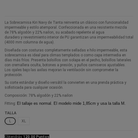
La Sobrecamisa Kiri Navy de Tanta reinventa un clásico con funcionalidad
impermeable y estilo atemporal. Confeccionada en una resistente mezcla
de 78% algodón y 22% nailon, su acabado repelente al agua
duradero y revestimiento interior de PU garantizan una impermeabilidad total
(4000 mm columna de agua).
Diseñada con costuras completamente selladas e hilo impermeable, esta
sobrecamisa es ideal para climas templados o como capa intermedia en
días más fríos. Presenta bolsillos con solapa en el pecho, bolsillos laterales
con cremallera oculta, botones a presión, y puños camiseros ajustables.
Los ojales bajo las axilas mejoran la ventilación sin comprometer la
protección.
Su corte estándar y diseño versátil la convierten en una prenda práctica y
sofisticada para cualquier ocasión.
Composición: 78% algodón y 22% nailon
El tallaje es normal. El modelo mide 1,85cm y usa la talla M.
Fitting:
TALLA
L
XL
Obtendrás
120.00 Puntos