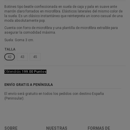
Botines tipo beatle confeccionada en suela de caja y pala en suave ante
marrón claro forrados en microfibra. Elásticos laterales del mismo color de
la suela. Es un clásico instantáneo que reinterpreta un icono casual de una
moda absolutamente pop.
Cuenta con forro de microfibra y una plantilla de microfibra extraíble para
asegurar la comodidad máxima.
Suela: Goma 3 cm.
TALLA
42
43
45
Obtendrás
199.00 Puntos
ENVÍO GRATIS A PENÍNSULA
El envío será gratuito en todos los pedidos con destino España
(Peninsular).
SOBRE
NUESTRAS
FORMAS DE