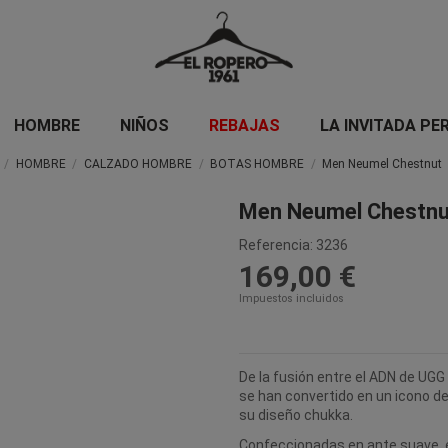
HOMBRE
NIÑOS
REBAJAS
LA INVITADA PE
HOMBRE
CALZADO HOMBRE
BOTAS HOMBRE
Men Neumel Chestnut
Men Neumel Chestnu
Referencia:
3236
169,00 €
Impuestos incluidos
De la fusión entre el ADN de UGG 
se han convertido en un icono del
su diseño chukka.
Confeccionadas en ante suave, 