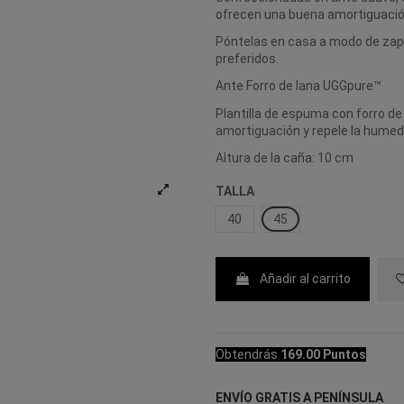
ofrecen una buena amortiguació
Póntelas en casa a modo de zapat
preferidos.
Ante Forro de lana UGGpure™
Plantilla de espuma con forro d
amortiguación y repele la humeda
Altura de la caña: 10 cm
TALLA
40
45
Añadir al carrito
Obtendrás
169.00 Puntos
ENVÍO GRATIS A PENÍNSULA