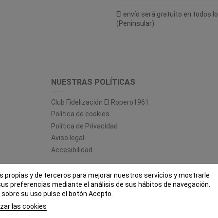
El envío será gratuito en todos 
(Peninsular).
NUESTRAS POLÍTICAS
Club Fidelización El Ropero1961
Política de cookies
Política de Privacidad
Aviso legal
Accesibilidad
es propias y de terceros para mejorar nuestros servicios y mostrarle
 ROPERO 1961 - Todos los derechos reservados - Powered by
bytefac
sus preferencias mediante el análisis de sus hábitos de navegación.
sobre su uso pulse el botón Acepto.
zar las cookies