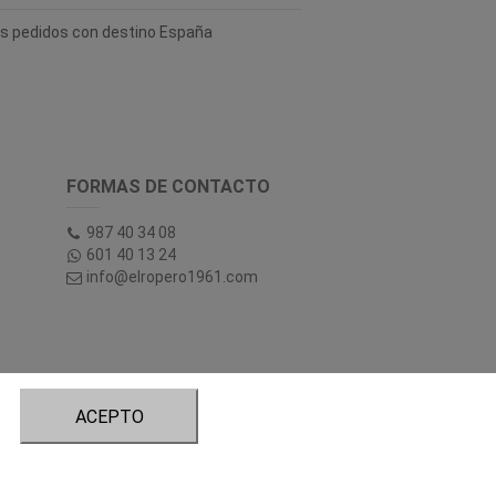
los pedidos con destino España
FORMAS DE CONTACTO
987 40 34 08
601 40 13 24
info@elropero1961.com
ACEPTO
tory