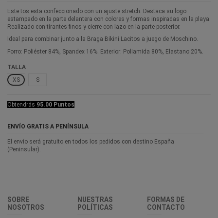
Este tos esta confeccionado con un ajuste stretch. Destaca su logo
estampado en la parte delantera con colores y formas inspiradas en la playa.
Realizado con tirantes finos y cierre con lazo en la parte posterior.
Ideal para combinar junto a la Braga Bikini Lacitos a juego de Moschino.
Forro: Poliéster 84%, Spandex 16%. Exterior: Poliamida 80%, Elastano 20%.
TALLA
XS
S
Obtendrás
95.00 Puntos
ENVÍO GRATIS A PENÍNSULA
El envío será gratuito en todos los pedidos con destino España
(Peninsular).
SOBRE
NUESTRAS
FORMAS DE
NOSOTROS
POLÍTICAS
CONTACTO