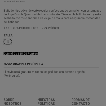
Impuestos incluidos
Bañador tipo bóxer de corte regular confeccionado en nailon con estampado
del logo Double Question Mark en contraste. Tiene un bolsillo trasero y esta
acabado con forro en forma de «slip» de malla para asegurar la comodidad
del bañador.
Tela : 100% Poliéster. Forro : 100% Poliéster.
TALLA
S
Obtendrás
135.00 Puntos
ENVÍO GRATIS A PENÍNSULA
El envío será gratuito en todos los pedidos con destino España
(Peninsular).
SOBRE
NUESTRAS
FORMAS DE
NOSOTROS
POLÍTICAS
CONTACTO