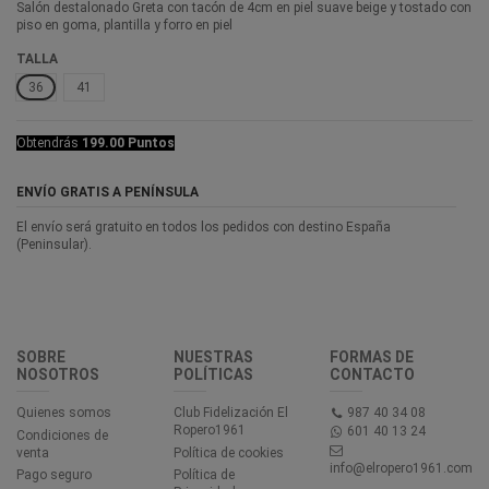
Salón destalonado Greta con tacón de 4cm en piel suave beige y tostado con
piso en goma, plantilla y forro en piel
TALLA
36
41
Obtendrás
199.00 Puntos
ENVÍO GRATIS A PENÍNSULA
El envío será gratuito en todos los pedidos con destino España
(Peninsular).
SOBRE
NUESTRAS
FORMAS DE
NOSOTROS
POLÍTICAS
CONTACTO
Quienes somos
Club Fidelización El
987 40 34 08
Ropero1961
601 40 13 24
Condiciones de
venta
Política de cookies
info@elropero1961.com
Pago seguro
Política de