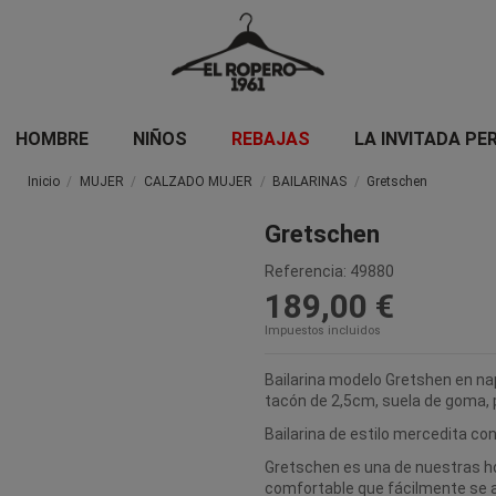
HOMBRE
NIÑOS
REBAJAS
LA INVITADA PE
Inicio
MUJER
CALZADO MUJER
BAILARINAS
Gretschen
Gretschen
Referencia:
49880
189,00 €
Impuestos incluidos
Bailarina modelo Gretshen en na
tacón de 2,5cm, suela de goma, pla
Bailarina de estilo mercedita co
Gretschen es una de nuestras 
comfortable que fácilmente se a