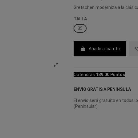
Gretschen moderniza a la clásic
TALLA
35
Añadir al carrito
Obtendrás
189.00 Puntos
ENVÍO GRATIS A PENÍNSULA
El envío será gratuito en todos 
(Peninsular).