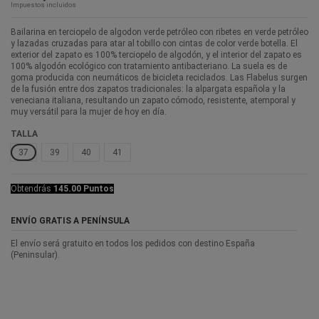
Impuestos incluidos
Bailarina en terciopelo de algodon verde petróleo con ribetes en verde petróleo
y lazadas cruzadas para atar al tobillo con cintas de color verde botella. El
exterior del zapato es 100% terciopelo de algodón, y el interior del zapato es
100% algodón ecológico con tratamiento antibacteriano. La suela es de
goma producida con neumáticos de bicicleta reciclados. Las Flabelus surgen
de la fusión entre dos zapatos tradicionales: la alpargata española y la
veneciana italiana, resultando un zapato cómodo, resistente, atemporal y
muy versátil para la mujer de hoy en día.
TALLA
37
39
40
41
Obtendrás
145.00 Puntos
ENVÍO GRATIS A PENÍNSULA
El envío será gratuito en todos los pedidos con destino España
(Peninsular).