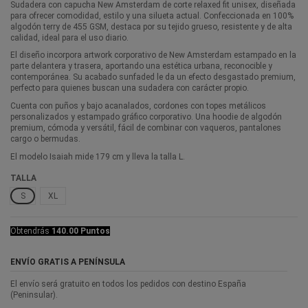
Sudadera con capucha New Amsterdam de corte relaxed fit unisex, diseñada
para ofrecer comodidad, estilo y una silueta actual. Confeccionada en 100%
algodón terry de 455 GSM, destaca por su tejido grueso, resistente y de alta
calidad, ideal para el uso diario.
El diseño incorpora artwork corporativo de New Amsterdam estampado en la
parte delantera y trasera, aportando una estética urbana, reconocible y
contemporánea. Su acabado sunfaded le da un efecto desgastado premium,
perfecto para quienes buscan una sudadera con carácter propio.
Cuenta con puños y bajo acanalados, cordones con topes metálicos
personalizados y estampado gráfico corporativo. Una hoodie de algodón
premium, cómoda y versátil, fácil de combinar con vaqueros, pantalones
cargo o bermudas.
El modelo Isaiah mide 179 cm y lleva la talla L.
TALLA
S
XL
Obtendrás
140.00 Puntos
ENVÍO GRATIS A PENÍNSULA
El envío será gratuito en todos los pedidos con destino España
(Peninsular).