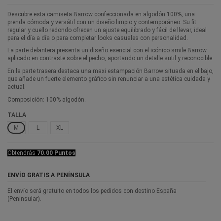
Descubre esta camiseta Barrow confeccionada en algodón 100%, una
prenda cómoda y versátil con un diseño limpio y contemporáneo. Su fit
regular y cuello redondo ofrecen un ajuste equilibrado y fácil de llevar, ideal
para el día a día o para completar looks casuales con personalidad.
La parte delantera presenta un diseño esencial con el icónico smile Barrow
aplicado en contraste sobre el pecho, aportando un detalle sutil y reconocible.
En la parte trasera destaca una maxi estampación Barrow situada en el bajo,
que añade un fuerte elemento gráfico sin renunciar a una estética cuidada y
actual.
Composición: 100% algodón.
TALLA
M
L
XL
Obtendrás
70.00 Puntos
ENVÍO GRATIS A PENÍNSULA
El envío será gratuito en todos los pedidos con destino España
(Peninsular).