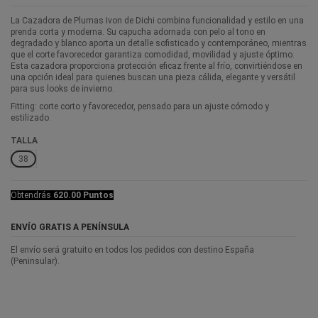
La Cazadora de Plumas Ivon de Dichi combina funcionalidad y estilo en una
prenda corta y moderna. Su capucha adornada con pelo al tono en
degradado y blanco aporta un detalle sofisticado y contemporáneo, mientras
que el corte favorecedor garantiza comodidad, movilidad y ajuste óptimo.
Esta cazadora proporciona protección eficaz frente al frío, convirtiéndose en
una opción ideal para quienes buscan una pieza cálida, elegante y versátil
para sus looks de invierno.
Fitting: corte corto y favorecedor, pensado para un ajuste cómodo y
estilizado.
TALLA
38
Obtendrás
620.00 Puntos
ENVÍO GRATIS A PENÍNSULA
El envío será gratuito en todos los pedidos con destino España
(Peninsular).