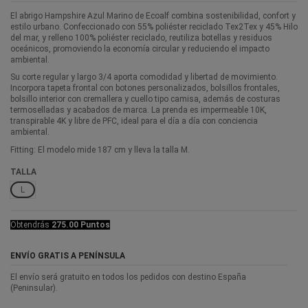
El abrigo Hampshire Azul Marino de Ecoalf combina sostenibilidad, confort y
estilo urbano. Confeccionado con 55% poliéster reciclado Tex2Tex y 45% Hilo
del mar, y relleno 100% poliéster reciclado, reutiliza botellas y residuos
oceánicos, promoviendo la economía circular y reduciendo el impacto
ambiental.
Su corte regular y largo 3/4 aporta comodidad y libertad de movimiento.
Incorpora tapeta frontal con botones personalizados, bolsillos frontales,
bolsillo interior con cremallera y cuello tipo camisa, además de costuras
termoselladas y acabados de marca. La prenda es impermeable 10K,
transpirable 4K y libre de PFC, ideal para el día a día con conciencia
ambiental.
Fitting: El modelo mide 187 cm y lleva la talla M.
TALLA
L
Obtendrás
275.00 Puntos
ENVÍO GRATIS A PENÍNSULA
El envío será gratuito en todos los pedidos con destino España
(Peninsular).