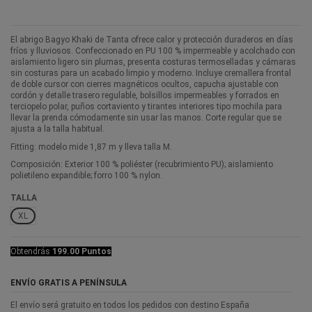
El abrigo Bagyo Khaki de Tanta ofrece calor y protección duraderos en días
fríos y lluviosos. Confeccionado en PU 100 % impermeable y acolchado con
aislamiento ligero sin plumas, presenta costuras termoselladas y cámaras
sin costuras para un acabado limpio y moderno. Incluye cremallera frontal
de doble cursor con cierres magnéticos ocultos, capucha ajustable con
cordón y detalle trasero regulable, bolsillos impermeables y forrados en
terciopelo polar, puños cortaviento y tirantes interiores tipo mochila para
llevar la prenda cómodamente sin usar las manos. Corte regular que se
ajusta a la talla habitual.
Fitting: modelo mide 1,87 m y lleva talla M.
Composición: Exterior 100 % poliéster (recubrimiento PU); aislamiento
polietileno expandible; forro 100 % nylon.
TALLA
XL
Obtendrás
199.00 Puntos
ENVÍO GRATIS A PENÍNSULA
El envío será gratuito en todos los pedidos con destino España