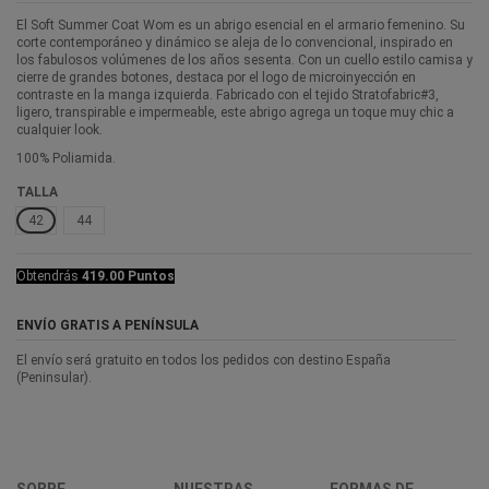
El Soft Summer Coat Wom es un abrigo esencial en el armario femenino. Su
corte contemporáneo y dinámico se aleja de lo convencional, inspirado en
los fabulosos volúmenes de los años sesenta. Con un cuello estilo camisa y
cierre de grandes botones, destaca por el logo de microinyección en
contraste en la manga izquierda. Fabricado con el tejido Stratofabric#3,
ligero, transpirable e impermeable, este abrigo agrega un toque muy chic a
cualquier look.
100% Poliamida.
TALLA
42
44
Obtendrás
419.00 Puntos
ENVÍO GRATIS A PENÍNSULA
El envío será gratuito en todos los pedidos con destino España
(Peninsular).